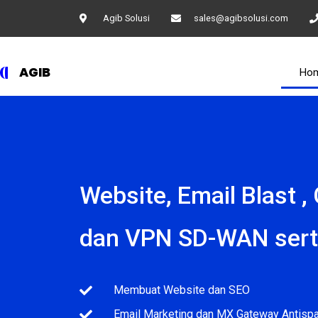
Agib Solusi
sales@agibsolusi.com
AGIB
Ho
Website, Email Blast , 
dan VPN SD-WAN serta 
Membuat Website dan SEO
Email Marketing dan MX Gateway Antisp