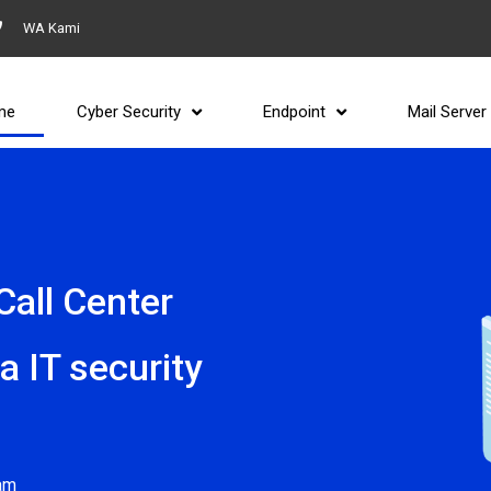
WA Kami
me
Cyber Security
Endpoint
Mail Server
Call Center
IT security​
am